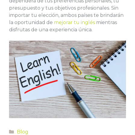
dependerá de tus preferencias personales, tu
presupuesto y tus objetivos profesionales. Sin
importar tu elección, ambos países te brindarán
la oportunidad de
mejorar tu inglés
mientras
disfrutas de una experiencia única.
Categorías
Blog