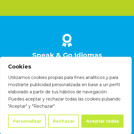
Speak & Go Idiomas
Cookies
La satisfacción de nuestros clientes es
nuestra mejor publicidad.
Utilizamos cookies propias para fines analíticos y para
mostrarte publicidad personalizada en base a un perfil
elaborado a partir de tus hábitos de navegación.
Puedes aceptar y rechazar todas las cookies pulsando
"Aceptar" y "Rechazar"
Dirección
Personalizar
Rechazar
Aceptar todas
C. Pensamiento 27, 28020, Madrid, España.