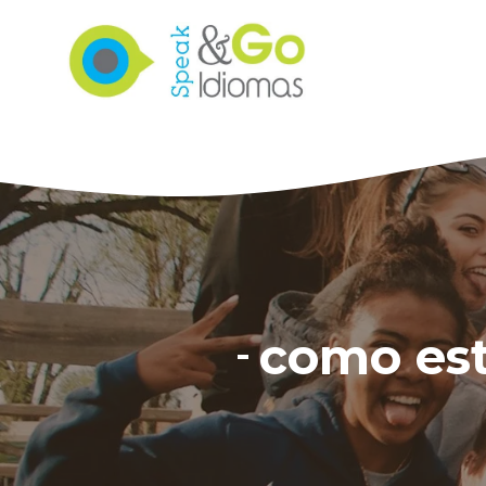
Saltar
al
contenido
como est