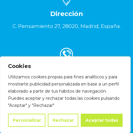
Dirección
C. Pensamiento 27, 28020, Madrid, España.
Cookies
Contacto
Utilizamos cookies propias para fines analíticos y para
L-V: 09:00 - 20:00
mostrarte publicidad personalizada en base a un perfil
elaborado a partir de tus hábitos de navegación.
+34 629 638 240
Puedes aceptar y rechazar todas las cookies pulsando
info@speakandgoidiomas.com
"Aceptar" y "Rechazar"
Personalizar
Rechazar
Aceptar todas
F.A.Q.
Condiciones Generales