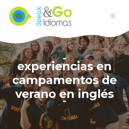
Saltar
al
MENÚ
contenido
experiencias en
campamentos de
verano en inglés