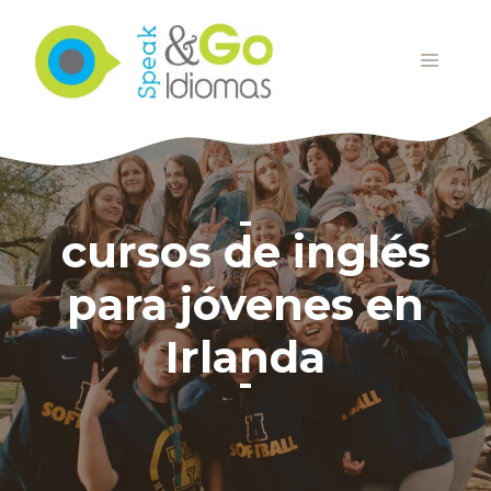
Saltar
al
MENÚ
contenido
cursos de inglés
para jóvenes en
Irlanda