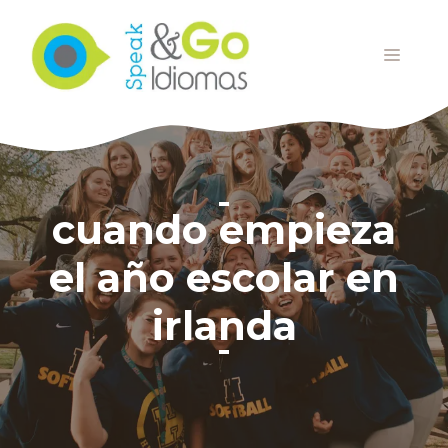
Saltar
al
MENÚ
contenido
cuando empieza
el año escolar en
irlanda